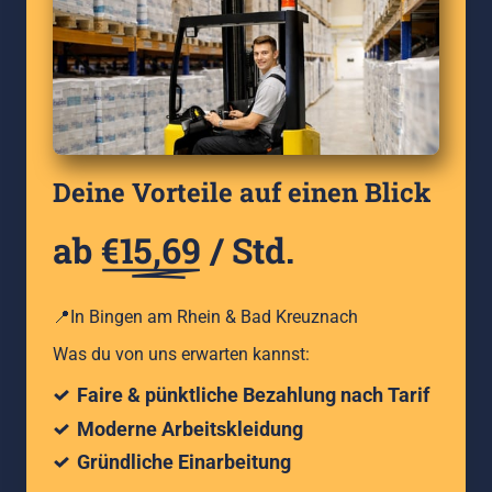
Deine Vorteile auf einen Blick
ab 
€15,69
 / Std.
📍In Bingen am Rhein & Bad Kreuznach
Was du von uns erwarten kannst:
 Faire & pünktliche Bezahlung nach Tarif
 Moderne Arbeitskleidung
 Gründliche Einarbeitung