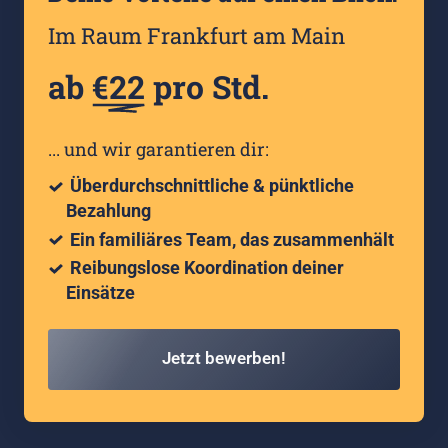
Im Raum Frankfurt am Main
ab 
€22
 pro Std.
... und wir garantieren dir:
 Überdurchschnittliche & pünktliche 
Bezahlung
 Ein familiäres Team, das zusammenhält
 Reibungslose Koordination deiner 
Einsätze
Jetzt bewerben!